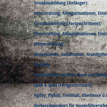
Grundausbildung (Anfänger):
Unterordnung, Alltagssituationen, Einst
Grundausbildung (Fortgeschrittene):
Unterordnung, Alltagssituationen, Einst
Welpentraining:
Welpenspiele, Sozialisation, Grundgeh
Mobility:
Teambildung zwischen Hund und Mensch
Spaß & Spiel (Fortgeschrittene):
Agility, Flyball, Treibball, Obedience u
Vorbereitungskurs für Hundeführersche