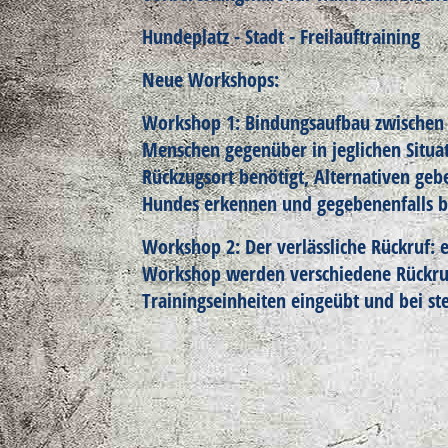
Hundeplatz - Stadt - Freilauftraining
Neue Workshops:
Workshop 1: Bindungsaufbau zwischen
Menschen gegenüber in jeglichen Situat
Rückzugsort benötigt, Alternativen geb
Hundes erkennen und gegebenenfalls b
Workshop 2: Der verlässliche Rückruf: 
Workshop werden verschiedene Rückrufv
Trainingseinheiten eingeübt und bei st