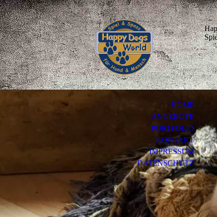
Hap
Spi
HOME
ANGEBOTE
PORTFOLIO
KONTAKT
IMPRESSUM
DATENSCHUTZ