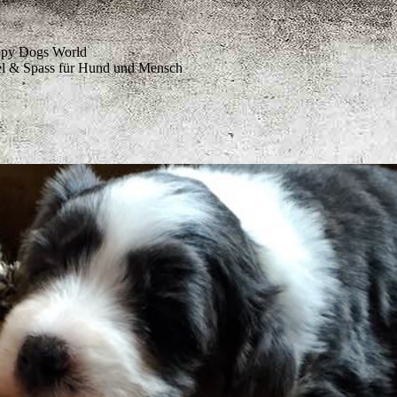
py Dogs World
el & Spass für Hund und Mensch