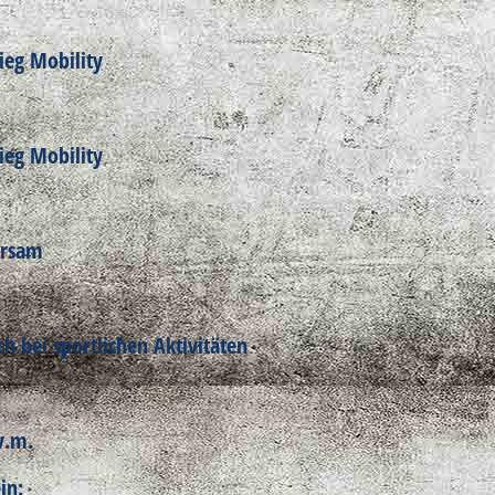
ieg Mobility
ieg Mobility
orsam
 bei sportlichen Aktivitäten
.v.m.
in: