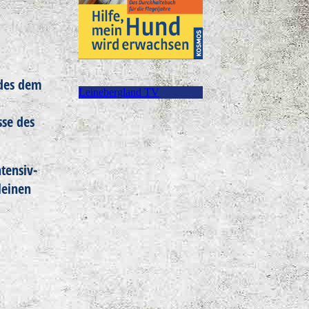
ndes dem
Leinebergland TV
sse des
tensiv-
leinen