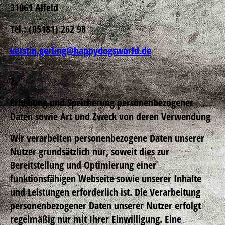
31061 Alfeld
Tel.: (05181) 262 98
kerstin.gerling@happydogsworld.de
2
.
Erhebung und Speicherung personenbezogener
Daten sowie Art und Zweck von deren Verwendung
Wir verarbeiten personenbezogene Daten unserer
Nutzer grundsätzlich nur, soweit dies zur
Bereitstellung und Optimierung einer
funktionsfähigen Webseite sowie unserer Inhalte
und Leistungen erforderlich ist. Die Verarbeitung
personenbezogener Daten unserer Nutzer erfolgt
regelmäßig nur mit Ihrer Einwilligung. Eine