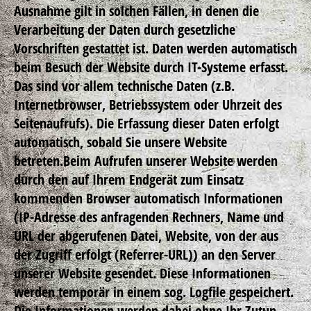
Ausnahme gilt in solchen Fällen, in denen die
Verarbeitung der Daten durch gesetzliche
Vorschriften gestattet ist. Daten werden automatisch
beim Besuch der Website durch IT-Systeme erfasst.
Das sind vor allem technische Daten (z.B.
Internetbrowser, Betriebssystem oder Uhrzeit des
Seitenaufrufs). Die Erfassung dieser Daten erfolgt
automatisch, sobald Sie unsere Website
betreten.Beim Aufrufen unserer Website werden
durch den auf Ihrem Endgerät zum Einsatz
kommenden Browser automatisch Informationen
(IP-Adresse des anfragenden Rechners, Name und
URL der abgerufenen Datei, Website, von der aus
der Zugriff erfolgt (Referrer-URL)) an den Server
unserer Website gesendet. Diese Informationen
werden temporär in einem sog. Logfile gespeichert.
Die Informationen werden dabei ohne Ihr Zutun