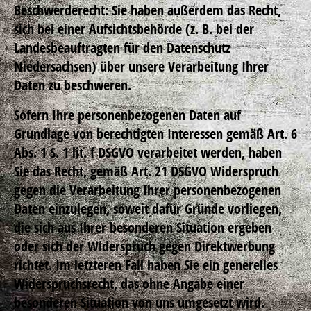
Beschwerderecht: Sie haben außerdem das Recht,
sich bei einer Aufsichtsbehörde (z. B. bei der
Landesbeauftragten für den Datenschutz
Niedersachsen) über unsere Verarbeitung Ihrer
Daten zu beschweren.
Sofern Ihre personenbezogenen Daten auf
Grundlage von berechtigten Interessen gemäß Art. 6
Abs. 1 S. 1 lit. f DSGVO verarbeitet werden, haben
Sie das Recht, gemäß Art. 21 DSGVO Widerspruch
gegen die Verarbeitung Ihrer personenbezogenen
Daten einzulegen, soweit dafür Gründe vorliegen,
die sich aus Ihrer besonderen Situation ergeben
oder sich der Widerspruch gegen Direktwerbung
richtet. Im letzteren Fall haben Sie ein generelles
Widerspruchsrecht, das ohne Angabe einer
besonderen Situation von uns umgesetzt wird.