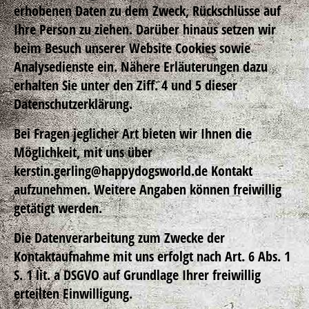
erhobenen Daten zu dem Zweck, Rückschlüsse auf
Ihre Person zu ziehen. Darüber hinaus setzen wir
beim Besuch unserer Website Cookies sowie
Analysedienste ein. Nähere Erläuterungen dazu
erhalten Sie unter den Ziff. 4 und 5 dieser
Datenschutzerklärung.
Bei Fragen jeglicher Art bieten wir Ihnen die
Möglichkeit, mit uns über
kerstin.gerling@happydogsworld.de Kontakt
aufzunehmen. Weitere Angaben können freiwillig
getätigt werden.
Die Datenverarbeitung zum Zwecke der
Kontaktaufnahme mit uns erfolgt nach Art. 6 Abs. 1
S. 1 lit. a DSGVO auf Grundlage Ihrer freiwillig
erteilten Einwilligung.