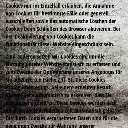
Cookies nur im Einzelfall erlauben, die Annahme
von Cookies für bestimmte Fälle oder generell
ausschließen sowie das automatische Löschen der
Cookies beim Schließen des Browser aktivieren. Bei
der Deaktivierung von Cookies kann die
Funktionalität dieser Website eingeschränkt sein.
Zum anderen setzen wir Cookies ein, um die
Nutzung unserer Website statistisch zu erfassen und
zum Zwecke der Optimierung unseres Angebotes für
Sie auszuwerten (siehe Ziff. 5). Diese Cookies
ermöglichen es uns, bei einem erneuten Besuch
unserer Seite automatisch zu erkennen, dass Sie
bereits bei uns waren. Diese Cookies werden nach
einer je- weils definierten Zeit automatisch gelöscht.
Die durch Cookies verarbeiteten Daten sind für die
genannten Zwecke zur Wahrung unserer