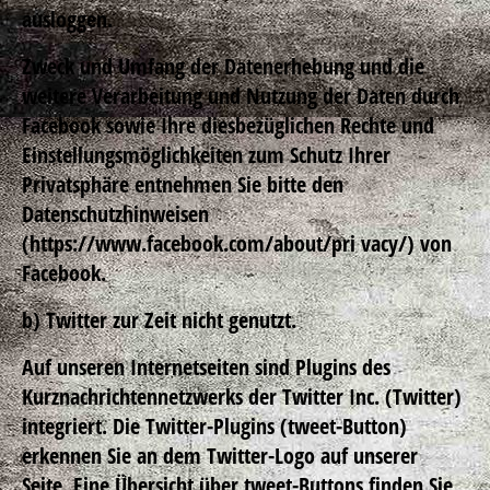
ausloggen.
Zweck und Umfang der Datenerhebung und die
weitere Verarbeitung und Nutzung der Daten durch
Facebook sowie Ihre diesbezüglichen Rechte und
Einstellungsmöglichkeiten zum Schutz Ihrer
Privatsphäre entnehmen Sie bitte den
Datenschutzhinweisen
(https://www.facebook.com/about/pri vacy/) von
Facebook.
b) Twitter zur Zeit nicht genutzt.
Auf unseren Internetseiten sind Plugins des
Kurznachrichtennetzwerks der Twitter Inc. (Twitter)
integriert. Die Twitter-Plugins (tweet-Button)
erkennen Sie an dem Twitter-Logo auf unserer
Seite. Eine Übersicht über tweet-Buttons finden Sie