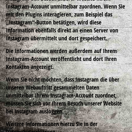
Instagram-Account unmittelbar zuordnen. Wenn Sie
mit den Plugins interagieren, zum Beispiel das
„Instagram“-Button betätigen, wird diese
Information ebenfalls direkt an einen Server von
Instagram übermittelt und dort gespeichert.
Die Informationen werden außerdem auf Ihrem
Instagram-Account veröffentlicht und dort Ihren
Kontakten angezeigt.
Wenn Sie nicht möchten, dass Instagram die über
unseren Webauftritt gesammelten Daten
unmittelbar Ihrem Instagram-Account zuordnet,
müssen Sie sich vor Ihrem Besuch unserer Website
bei Instagram ausloggen.
Weitere Informationen hierzu Sie in der
Datenschutzerklärung