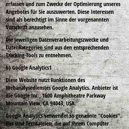
erfassen und zum Zwecke der Optimierung unseres
Angebotes für Sie auszuwerten. Diese Interessen
sind als berechtigt im Sinne der vorgenannten
Vorschrift anzusehen.
Die jeweiligen Datenverarbeitungszwecke und
Datenkategorien sind aus den entsprechenden
Tracking-Tools zu entnehmen.
b) Google Analytics1
Diese Website nutzt Funktionen des
Webanalysedienstes Google Analytics. Anbieter ist
die Google Inc., 1600 Amphitheatre Parkway
Mountain View, CA 94043, USA.
Google Analytics verwendet so genannte "Cookies".
Das sind Textdateien, die auf Ihrem Computer