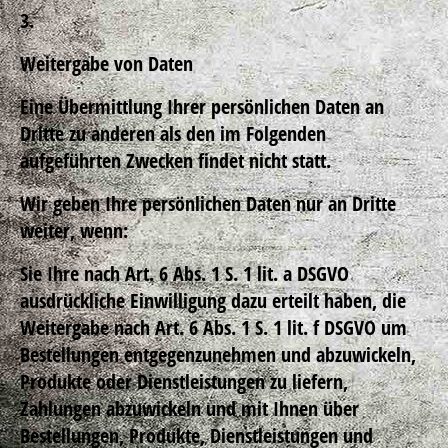
3.
Weitergabe von Daten
Eine Übermittlung Ihrer persönlichen Daten an
Dritte zu anderen als den im Folgenden
aufgeführten Zwecken findet nicht statt.
Wir geben Ihre persönlichen Daten nur an Dritte
weiter, wenn:
Sie Ihre nach Art. 6 Abs. 1 S. 1 lit. a DSGVO
ausdrückliche Einwilligung dazu erteilt haben, die
Weitergabe nach Art. 6 Abs. 1 S. 1 lit. f DSGVO um
Bestellungen entgegenzunehmen und abzuwickeln,
Produkte oder Dienstleistungen zu liefern,
Zahlungen abzuwickeln und mit Ihnen über
Bestellungen, Produkte, Dienstleistungen und