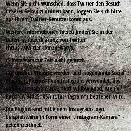
Wenn Sie nicht wünschen, dass Twitter den Besuch
unserer Seiten zuordnen kann, loggen Sie sich bitte
aus Ihrem Twitter-Benutzerkonto aus.
Weitere Informationen hierzu finden Sie in der
Daten- schutzerklärung von Twitter
(https://twitter.com/privacy).
c) Instagram zur Zeit nicht genutzt.
Auf unserer Website werden auch sogenannte Social
Plugins („Plugins“) von Instagram verwendet, das
von der Instagram LLC., 1601 Willow Road, Menlo
Park, CA 94025, USA („Ins- tagram“) betrieben wird.
Die Plugins sind mit einem Instagram-Logo
beispielsweise in Form einer „Instagram-Kamera“
gekennzeichnet.