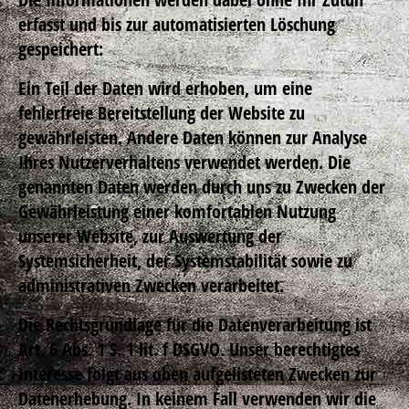
erfasst und bis zur automatisierten Löschung
gespeichert:
Ein Teil der Daten wird erhoben, um eine
fehlerfreie Bereitstellung der Website zu
gewährleisten. Andere Daten können zur Analyse
Ihres Nutzerverhaltens verwendet werden. Die
genannten Daten werden durch uns zu Zwecken der
Gewährleistung einer komfortablen Nutzung
unserer Website, zur Auswertung der
Systemsicherheit, der Systemstabilität sowie zu
administrativen Zwecken verarbeitet.
Die Rechtsgrundlage für die Datenverarbeitung ist
Art. 6 Abs. 1 S. 1 lit. f DSGVO. Unser berechtigtes
Interesse folgt aus oben aufgelisteten Zwecken zur
Datenerhebung. In keinem Fall verwenden wir die