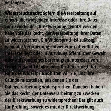
verlangen.
Widerspruchsrecht: Sofern die Verarbeitung auf
einem überwiegenden Interesse oder Ihre Daten
zum Zwecke der Direktwerbung genutzt werden,
haben Sie das Recht, der Verarbeitung Ihrer Daten
zu widersprechen. Ein Widerspruch ist zulässig,
wenn die Verarbeitung entweder im öffentlichen
Interesse liegt oder in Ausübung öffentlicher Gewalt
oder aufgrund eines berechtigten Interesses von
Leinebergland TV oder eines Dritten erfolgt. Im
Falle des Widerspruchs bitten wir Sie, uns Ihre
Gründe mitzuteilen, aus denen Sie der
Datenverarbeitung widersprechen. Daneben haben
Sie das Recht, der Datenverarbeitung zu Zwecken
der Direktwerbung zu widersprechen. Das gilt auch
für Profiling, soweit es mit der Direktwerbung