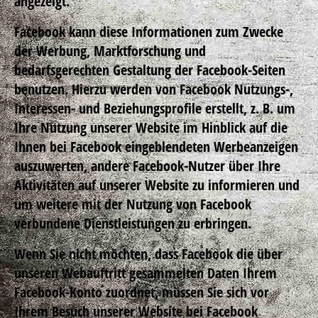
angezeigt.
Facebook kann diese Informationen zum Zwecke
der Werbung, Marktforschung und
bedarfsgerechten Gestaltung der Facebook-Seiten
benutzen. Hierzu werden von Facebook Nutzungs-,
Interessen- und Beziehungsprofile erstellt, z. B. um
Ihre Nutzung unserer Website im Hinblick auf die
Ihnen bei Facebook eingeblendeten Werbeanzeigen
auszuwerten, andere Facebook-Nutzer über Ihre
Aktivitäten auf unserer Website zu informieren und
um weitere mit der Nutzung von Facebook
verbundene Dienstleistungen zu erbringen.
Wenn Sie nicht möchten, dass Facebook die über
unseren Webauftritt gesammelten Daten Ihrem
Facebook-Konto zuordnet, müssen Sie sich vor
Ihrem Besuch unserer Website bei Facebook