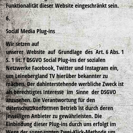
Funktionalität dieser Website eingeschränkt sein.
6.
Social Media Plug-ins
Wir setzen auf
unserer Website auf Grundlage des Art. 6 Abs. 1
S. 1 lit. f DSGVO Social Plug-ins der sozialen
Netzwerke Facebook, Twitter und Instagram ein,
um Leinebergland TV hierüber bekannter zu
machen. Der dahinterstehende werbliche Zweck ist
als berechtigtes Interesse im Sinne der DSGVO
anzusehen. Die Verantwortung für den
datenschutzkonformen Betrieb ist durch deren
jeweiligen Anbieter zu gewährleisten. Die
Einbindung dieser Plug-ins durch uns erfolgt im
Wege der sogenannten Zwei-Klick-Methode um