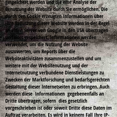
gespeichert werden und die eine Analyse der
Benutzung der Website durch Sie ermöglichen. Die
durch den Cookie erzeugten Informationen über
Ihre Benutzung dieser Website werden in der Regel
an einen Server von Google in den USA übertragen
und dort gespeichert. Informationen werden
verwendet, um die Nutzung der Website
auszuwerten, um Reports über die
Websiteaktivitäten zusammenzustellen und um
weitere mit der Websitenutzung und der
Internetnutzung verbundene Dienstleistungen zu
Zwecken der Marktforschung und bedarfsgerechten
Gestaltung dieser Internetseiten zu erbringen. Auch
werden diese Informationen gegebenenfalls an
Dritte übertragen, sofern dies gesetzlich
vorgeschrieben ist oder soweit Dritte diese Daten im
Auftrag verarbeiten. Es wird in keinem Fall Ihre IP-