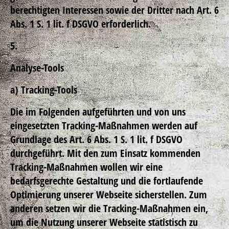
berechtigten Interessen sowie der Dritter nach Art. 6
Abs. 1 S. 1 lit. f DSGVO erforderlich.
5.
Analyse-Tools
a) Tracking-Tools
Die im Folgenden aufgeführten und von uns
eingesetzten Tracking-Maßnahmen werden auf
Grundlage des Art. 6 Abs. 1 S. 1 lit. f DSGVO
durchgeführt. Mit den zum Einsatz kommenden
Tracking-Maßnahmen wollen wir eine
bedarfsgerechte Gestaltung und die fortlaufende
Optimierung unserer Webseite sicherstellen. Zum
anderen setzen wir die Tracking-Maßnahmen ein,
um die Nutzung unserer Webseite statistisch zu