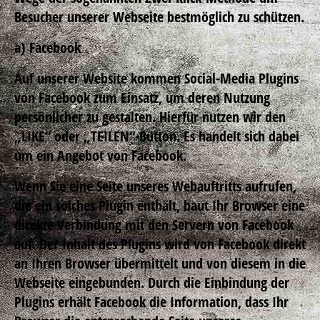
Besucher unserer Webseite bestmöglich zu schützen.
a) Facebook
Auf unserer Website kommen Social-Media Plugins
von Facebook zum Einsatz, um deren Nutzung
persönlicher zu gestalten. Hierfür nutzen wir den
„LIKE“ oder „TEILEN“-Button. Es handelt sich dabei
um ein Angebot von Facebook.
Wenn Sie eine Seite unseres Webauftritts aufrufen,
die ein solches Plugin enthält, baut Ihr Browser eine
direkte Verbindung mit den Servern von Facebook
auf. Der Inhalt des Plugins wird von Facebook direkt
an Ihren Browser übermittelt und von diesem in die
Webseite eingebunden. Durch die Einbindung der
Plugins erhält Facebook die Information, dass Ihr