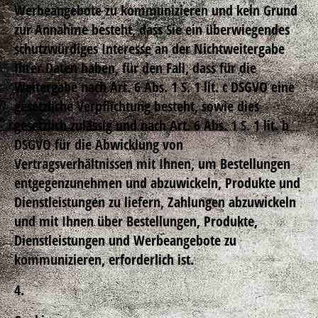
Werbeangebote zu kommunizieren und kein Grund
zur Annahme besteht, dass Sie ein überwiegendes
schutzwürdiges Interesse an der Nichtweitergabe
Ihrer Daten haben, für den Fall, dass für die
Weitergabe nach Art. 6 Abs. 1 S. 1 lit. c DSGVO eine
gesetzliche Verpflichtung besteht, sowie dies
gesetzlich zulässig und nach Art. 6 Abs. 1 S. 1 lit. b
DSGVO für die Abwicklung von
Vertragsverhältnissen mit Ihnen, um Bestellungen
entgegenzunehmen und abzuwickeln, Produkte und
Dienstleistungen zu liefern, Zahlungen abzuwickeln
und mit Ihnen über Bestellungen, Produkte,
Dienstleistungen und Werbeangebote zu
kommunizieren, erforderlich ist.
4.