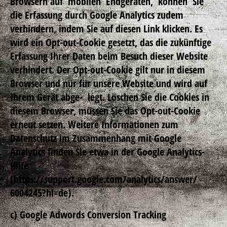
Browsern auf mobilen Endgeräten, können Sie
die Erfassung durch Google Analytics zudem
verhindern, indem Sie auf diesen Link klicken. Es
wird ein Opt-out-Cookie gesetzt, das die zukünftige
Erfassung Ihrer Daten beim Besuch dieser Website
verhindert. Der Opt-out-Cookie gilt nur in diesem
Browser und nur für unsere Website und wird auf
Ihrem Gerät abge- legt. Löschen Sie die Cookies in
diesem Browser, müssen Sie das Opt-out-Cookie
erneut setzen. Weitere Informationen zum
Datenschutz im Zusammenhang mit Google
Analytics finden Sie etwa in der Google Analytics-
Hilfe
(https://support.google.com/analytics/answer/
6004245?hl=de).
c) Google Adwords Conversion Tracking