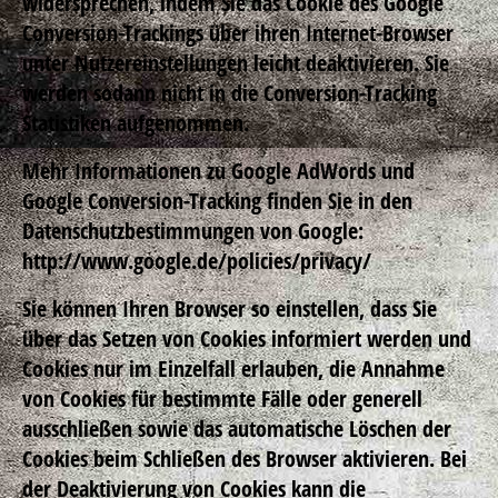
widersprechen, indem Sie das Cookie des Google
Conversion-Trackings über ihren Internet-Browser
unter Nutzereinstellungen leicht deaktivieren. Sie
werden sodann nicht in die Conversion-Tracking
Statistiken aufgenommen.
Mehr Informationen zu Google AdWords und
Google Conversion-Tracking finden Sie in den
Datenschutzbestimmungen von Google:
http://www.google.de/policies/privacy/
Sie können Ihren Browser so einstellen, dass Sie
über das Setzen von Cookies informiert werden und
Cookies nur im Einzelfall erlauben, die Annahme
von Cookies für bestimmte Fälle oder generell
ausschließen sowie das automatische Löschen der
Cookies beim Schließen des Browser aktivieren. Bei
der Deaktivierung von Cookies kann die