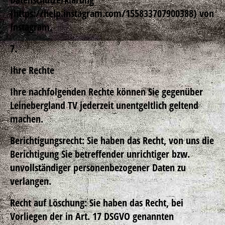
(https://help.instagram.com/155833707900388) von
Instagram.
7.
Ihre Rechte
Ihre nachfolgenden Rechte können Sie gegenüber
Leinebergland TV jederzeit unentgeltlich geltend
machen.
Berichtigungsrecht: Sie haben das Recht, von uns die
Berichtigung Sie betreffender unrichtiger bzw.
unvollständiger personenbezogener Daten zu
verlangen.
Recht auf Löschung: Sie haben das Recht, bei
Vorliegen der in Art. 17 DSGVO genannten