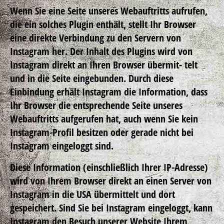
Wenn Sie eine Seite unseres Webauftritts aufrufen,
die ein solches Plugin enthält, stellt Ihr Browser
eine direkte Verbindung zu den Servern von
Instagram her. Der Inhalt des Plugins wird von
Instagram direkt an Ihren Browser übermit- telt
und in die Seite eingebunden. Durch diese
Einbindung erhält Instagram die Information, dass
Ihr Browser die entsprechende Seite unseres
Webauftritts aufgerufen hat, auch wenn Sie kein
Instagram-Profil besitzen oder gerade nicht bei
Instagram eingeloggt sind.
Diese Information (einschließlich Ihrer IP-Adresse)
wird von Ihrem Browser direkt an einen Server von
Instagram in die USA übermittelt und dort
gespeichert. Sind Sie bei Instagram eingeloggt, kann
Instagram den Besuch unserer Website Ihrem