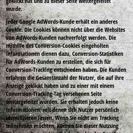
geklickt hat und zu dieser Seite weitergeleitet
wurde.
Jeder Google AdWords-Kunde erhält ein anderes
Cookie. Die Cookies können nicht über die Websites
von AdWords-Kunden nachverfolgt werden. Die
mithilfe des Conversion-Cookies eingeholten
Informationen dienen dazu, Conversion-Statistiken
für AdWords-Kunden zu erstellen, die sich für
Conversion-Tracking entschieden haben. Die Kunden
erfahren die Gesamtanzahl der Nutzer, die auf ihre
Anzeige geklickt haben und zu einer mit einem
Conversion-Tracking-Tag versehenen Seite
weitergeleitet wurden. Sie erhalten jedoch keine
Informationen, mit denen sich Nutzer persönlich
identifizieren lassen. Wenn Sie nicht am Tracking
teilnehmen möchten, können Sie dieser Nutzung