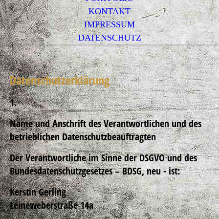
KONTAKT
IMPRESSUM
DATENSCHUTZ
Datenschutzerklärung
1.
Name und Anschrift des Verantwortlichen und des
betrieblichen Datenschutzbeauftragten
Der Verantwortliche im Sinne der DSGVO und des
Bundesdatenschutzgesetzes – BDSG, neu - ist:
Kerstin Gerling
Leineweberstraße 14a